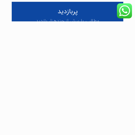
پربازدید
مطالبی با بیش از چندهزار بازدید
ارور و کد خطای پکیج گلدیران
۰
۸۶۲
علت نشتی آب در پکیج گلدیران
۰
۸۴۹
نصب پکیج دیواری ایران رادیاتور
۰
۷۸۱
علت گرم نشدن آب مصرفی پکیج گلدیران
۰
۷۲۷
تصادفی